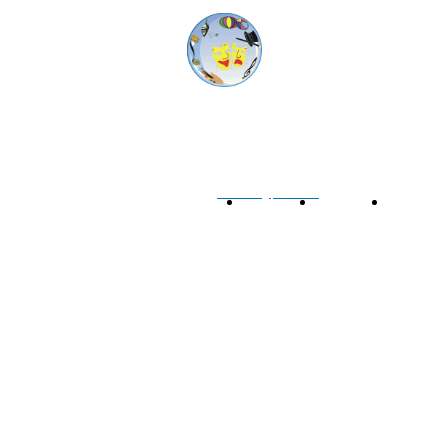
Compagnia delle Bollicine
Associazione Culturale
Via Cervino, 7 00036 Palestrina (RM)
codice fiscale e Partita I.V.A. 09788631001
Codice Univoco M5UXCR1 - Pec
tdbollicine@pec.inwind
Home
Chi
Cosa
Siamo
facciam
Le nostre
canzoni